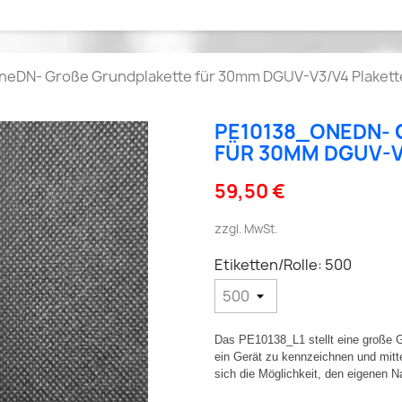
eDN- Große Grundplakette für 30mm DGUV-V3/V4 Plakett
PE10138_ONEDN- 
ÜR 30MM DGUV-V3
59,50 €
zzgl. MwSt.
Etiketten/Rolle: 500
Das PE10138_L1 stellt eine große G
ein Gerät zu kennzeichnen und mit
sich die Möglichkeit, den eigenen