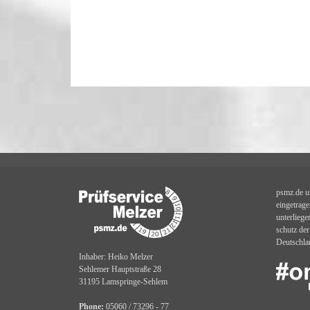
psmz.de 
eingetrag
unterlieg
schutz de
Deutschla
Inhaber: Heiko Melzer
Sehlemer Hauptstraße 28
31195 Lamspringe-Sehlem
Phone:
05060 / 73296 - 77