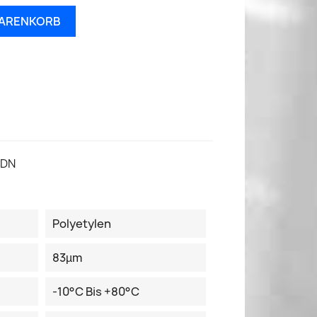
WARENKORB
eDN
Polyetylen
83µm
-10°C Bis +80°C