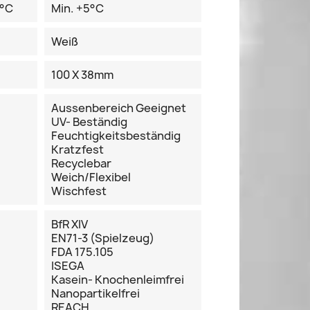
 °C
Min. +5°C
Weiß
100 X 38mm
Aussenbereich Geeignet
UV- Beständig
Feuchtigkeitsbeständig
Kratzfest
Recyclebar
Weich/flexibel
Wischfest
BfR XIV
EN71-3 (Spielzeug)
FDA 175.105
ISEGA
Kasein- Knochenleimfrei
Nanopartikelfrei
REACH