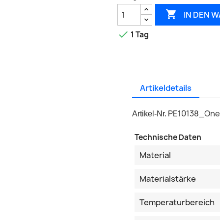

IN DEN 

1 Tag
Artikeldetails
PE10138_On
Artikel-Nr.
Technische Daten
Material
Materialstärke
Temperaturbereich