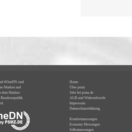
und #OneDN sind
Home
ene Marken und
Über psmz
en dem Marken-
Jobs bei psmz.de
r Bundesrepublik
AGB und Widerrufsrecht
nd.
Impressum
Datenschutzerklärung
Komfortmessungen
Economy Messungen
Selbstmessungen