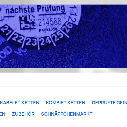
KABELETIKETTEN
KOMBIETIKETTEN
GEPRÜFTE GER
EN
ZUBEHÖR
SCHNÄPPCHENMARKT